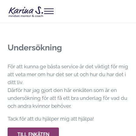
Hoppa till huvudinnehåll
Skip to header right navigation
Skip to site footer
Menu
Kliva av ekorrhjulet - Om att släppa gamla mönster, präglingar o
karinas
Undersökning
För att kunna ge bästa service är det viktigt för mig
att veta mer om hur det ser ut och hur du har det i
ditt liv.
Därför har jag gjort den här enkäten som är en
undersökning för att få ett bra underlag för vad du
och andra kvinnor behöver.
Tack för att du hjälper mig att hjälpa!
TILL ENKÄTEN