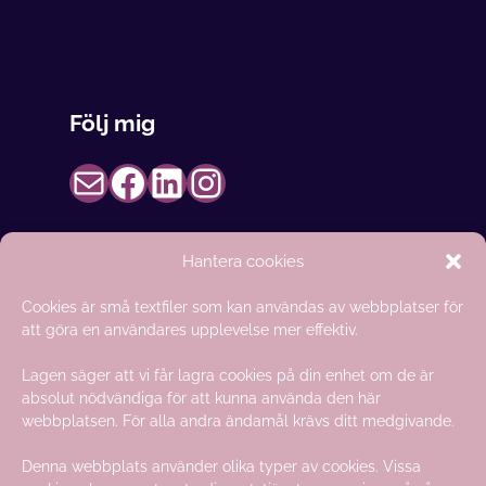
Följ mig
Epost till Karina Svens
Till Facebook
LinkedIn
Instagram
Hantera cookies
Cookies är små textfiler som kan användas av webbplatser för
att göra en användares upplevelse mer effektiv.
Lagen säger att vi får lagra cookies på din enhet om de är
Vem är Karina?
absolut nödvändiga för att kunna använda den här
webbplatsen. För alla andra ändamål krävs ditt medgivande.
Jag arbetar som coach och
mindset mentor och hjälper
Denna webbplats använder olika typer av cookies. Vissa