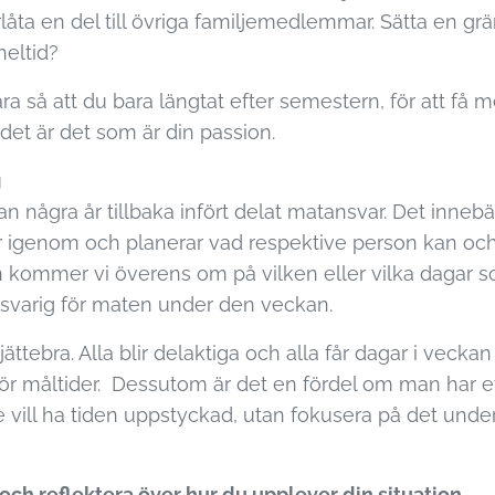
låta en del till övriga familjemedlemmar. Sätta en grä
heltid?
 så att du bara längtat efter semestern, för att få mer
r det är det som är din passion.
g
dan några år tillbaka infört delat matansvar. Det innebär
 igenom och planerar vad respektive person kan och v
 kommer vi överens om på vilken eller vilka dagar s
svarig för maten under den veckan.
jättebra. Alla blir delaktiga och alla får dagar i vecka
 för måltider. Dessutom är det en fördel om man har e
 vill ha tiden uppstyckad, utan fokusera på det unde
 och reflektera över hur du upplever din situation.