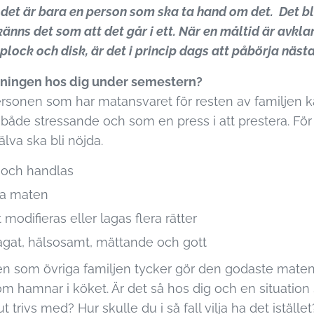
det är bara en person som ska ta hand om det. Det b
änns det som att det går i ett. När en måltid är avkla
plock och disk, är det i princip dags att påbörja näst
gningen hos dig under semestern?
ersonen som har matansvaret för resten av familjen 
både stressande och som en press i att prestera. För vi
jälva ska bli nöjda.
 och handlas
ta maten
 modifieras eller lagas flera rätter
lagat, hälsosamt, mättande och gott
 den som övriga familjen tycker gör den godaste mat
om hamnar i köket. Är det så hos dig och en situatio
ut trivs med? Hur skulle du i så fall vilja ha det istället