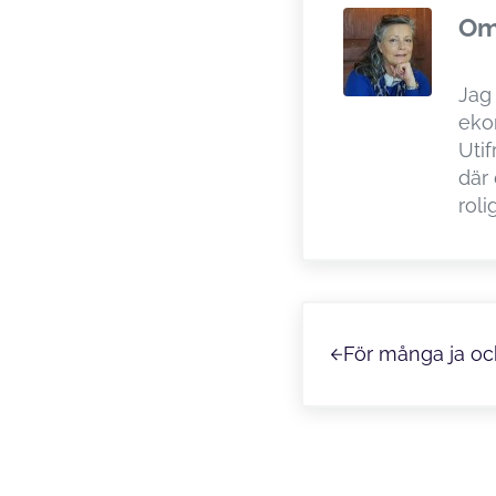
O
Jag
ekor
Utif
där 
roli
Föregående
För många ja oc