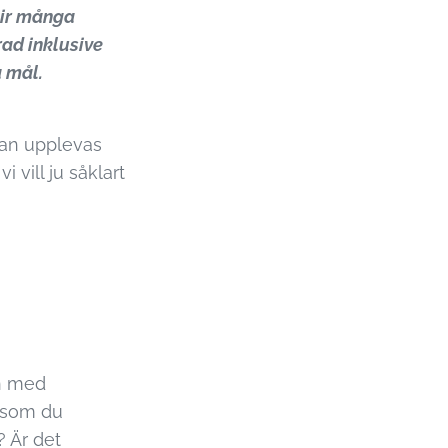
lir många
rad inklusive
a mål.
kan upplevas
 vill ju såklart
en med
n som du
? Är det