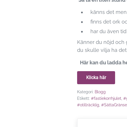
känns det menin
finns det ork oc
har du även tid b
Känner du nöjd och g
du skulle vilja ha det 
Här kan du ladda h
Klicka här
Kategori:
Blogg
Etikett:
#fastiekorrhjulet
,
#
#otillräcklig
,
#SättaGränse