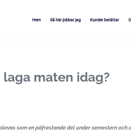
Hem
Så här jobbar jag
Kunder berättar
O
äglingar och begränsande tankar som håller dig tillbaka.
 laga maten idag?
pplevas som en påfrestande del under semestern och 