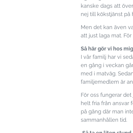
kanske dags att över
nej till kökstjänst på 
Men det kan även vara
att just laga mat. Fö
Så här gör vi hos mi
I vår familj har vi se
en gång i veckan går
med i matväg. Sedan
familjemedlem är an
För oss fungerar det 
helt fria från ansvar
på gång där man inte
sammanhållen tid.
Så ta en liten stund