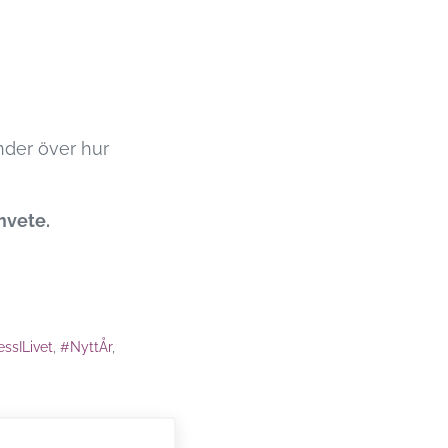
nder över hur
mvete.
ssILivet
,
#NyttÅr
,