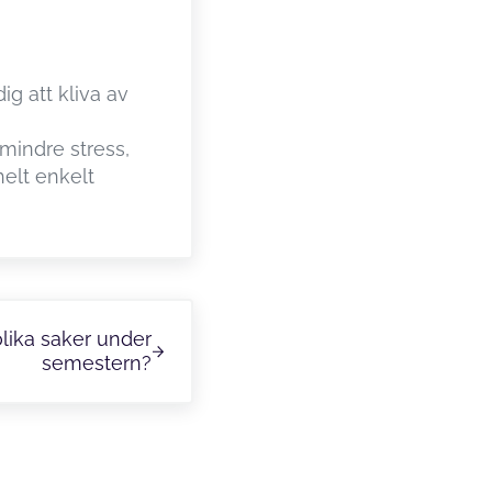
g att kliva av
 mindre stress,
 helt enkelt
 olika saker under
semestern?