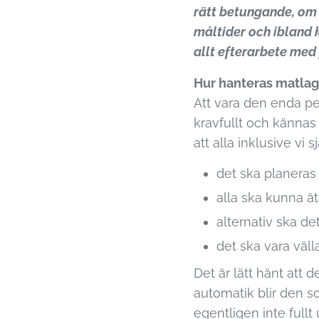
rätt betungande, om 
måltider och ibland k
allt efterarbete med 
Hur hanteras matla
Att vara den enda p
kravfullt och kännas 
att alla inklusive vi s
det ska planeras
alla ska kunna ä
alternativ ska det
det ska vara väl
Det är lätt hänt att
automatik blir den s
egentligen inte fullt 