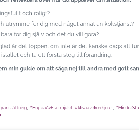
gsfullt och roligt?
h utrymme för dig med något annat än kökstjänst?
ara för dig själv och det du vill göra?
lad är det toppen, om inte är det kanske dags att fu
istället och ta ett första steg till förändring.
em min guide om att säga nej till andra med gott sa
gränssättning
,
#HoppaAvEkorrhjulet
,
#klivaavekorrhjulet
,
#MindreStre
r