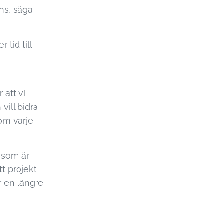
ns, säga
 tid till
 att vi
ill bidra
om varje
n som är
tt projekt
r en längre